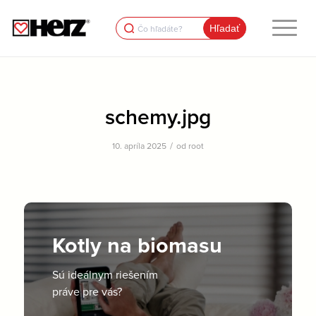
Search
for:
schemy.jpg
/
10. apríla 2025
od
root
Kotly na biomasu
Sú ideálnym riešením
práve pre vás?