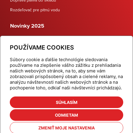
Rozdeľovač pre pitnú vodu
Novinky 2025
Schodiskové rozdeľovače
POUŽÍVAME COOKIES
Dynamické termostatické ventily
Súbory cookie a ďalšie technológie sledovania
používame na zlepšenie vášho zážitku z prehliadania
našich webových stránok, na to, aby sme vám
zobrazovali prispôsobený obsah a cielené reklamy, na
Domov
Produkty
analýzu návštevnosti našich webových stránok a na
pochopenie toho, odkiaľ naši návštevníci prichádzajú.
Aktuality
Odber šikovné tipy
Kalkulačky
Cenníky
SÚHLASÍM
Na stiahnutie
Referencie
ODMIETAM
O nás
Kontakt
ZMENIŤ MOJE NASTAVENIA
Nastavenie cookies