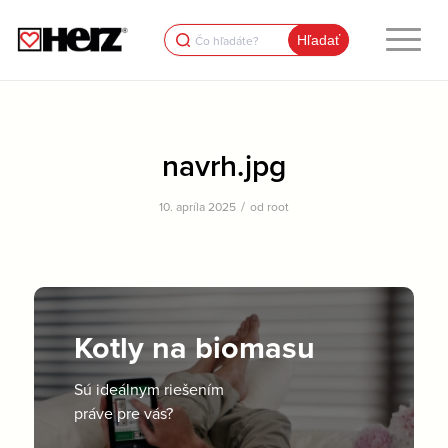
Search
for:
navrh.jpg
/
10. apríla 2025
od
root
Kotly na biomasu
Sú ideálnym riešením
práve pre vás?