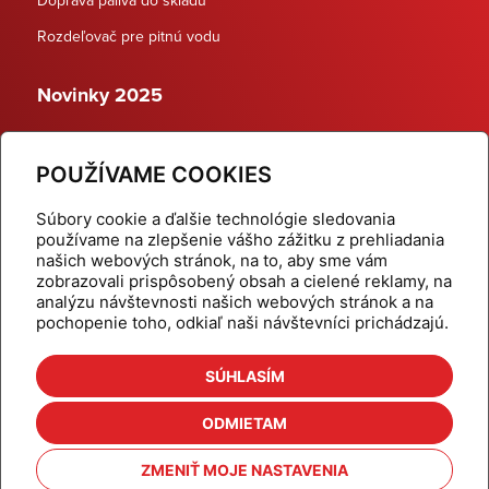
Rozdeľovač pre pitnú vodu
Novinky 2025
Schodiskové rozdeľovače
POUŽÍVAME COOKIES
Dynamické termostatické ventily
Súbory cookie a ďalšie technológie sledovania
používame na zlepšenie vášho zážitku z prehliadania
našich webových stránok, na to, aby sme vám
zobrazovali prispôsobený obsah a cielené reklamy, na
Domov
Produkty
analýzu návštevnosti našich webových stránok a na
pochopenie toho, odkiaľ naši návštevníci prichádzajú.
Aktuality
Odber šikovné tipy
Kalkulačky
Cenníky
SÚHLASÍM
Na stiahnutie
Referencie
ODMIETAM
O nás
Kontakt
ZMENIŤ MOJE NASTAVENIA
Nastavenie cookies