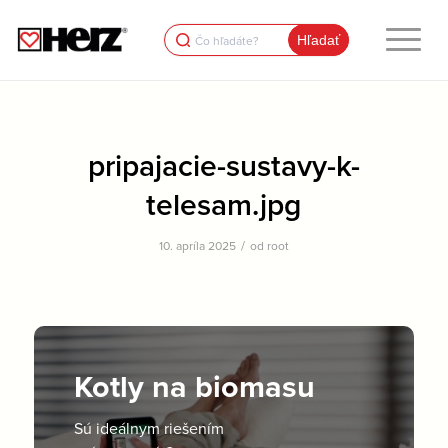
Search
for:
pripajacie-sustavy-k-
telesam.jpg
/
10. apríla 2025
od
root
Kotly na biomasu
Sú ideálnym riešením