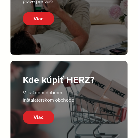
práve pre vás?
Viac
Kde kúpiť HERZ?
V každom dobrom
inštalatérskom obchode
Viac