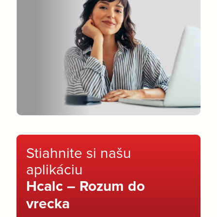
Stiahnite si našu
aplikáciu
Hcalc – Rozum do
vrecka