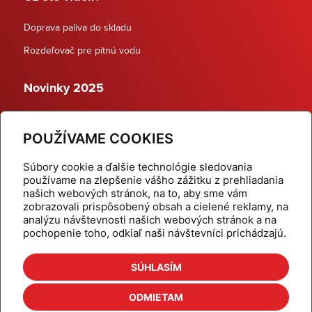
Doprava paliva do skladu
Rozdeľovač pre pitnú vodu
Novinky 2025
Schodiskové rozdeľovače
POUŽÍVAME COOKIES
Dynamické termostatické ventily
Súbory cookie a ďalšie technológie sledovania
používame na zlepšenie vášho zážitku z prehliadania
našich webových stránok, na to, aby sme vám
zobrazovali prispôsobený obsah a cielené reklamy, na
Domov
Produkty
analýzu návštevnosti našich webových stránok a na
pochopenie toho, odkiaľ naši návštevníci prichádzajú.
Aktuality
Odber šikovné tipy
Kalkulačky
Cenníky
SÚHLASÍM
Na stiahnutie
Referencie
ODMIETAM
O nás
Kontakt