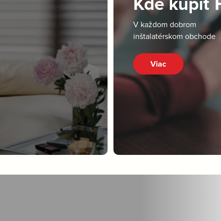
Kde kúpiť
V každom dobrom
inštalatérskom obchode
Viac