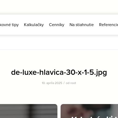
kovné tipy
Kalkulačky
Cenníky
Na stiahnutie
Referenci
de-luxe-hlavica-30-x-1-5.jpg
/
10. apríla 2025
od
root