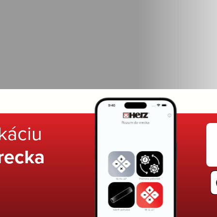
ikáciu
recka