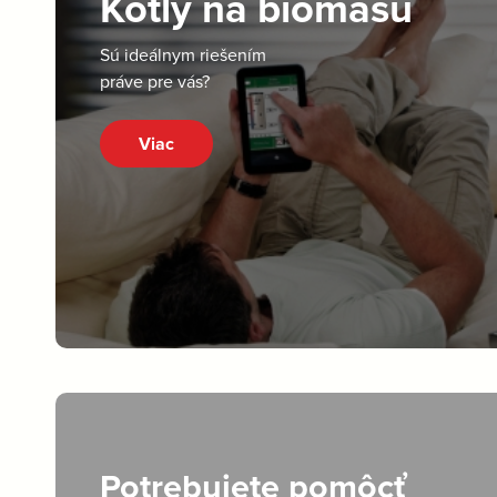
Kotly na biomasu
Sú ideálnym riešením
práve pre vás?
Viac
Potrebujete pomôcť