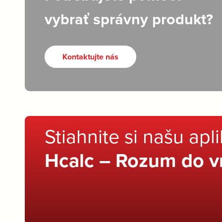
vybrať správny produkt?
Kontaktujte nás
Stiahnite si našu apl
Hcalc – Rozum do v