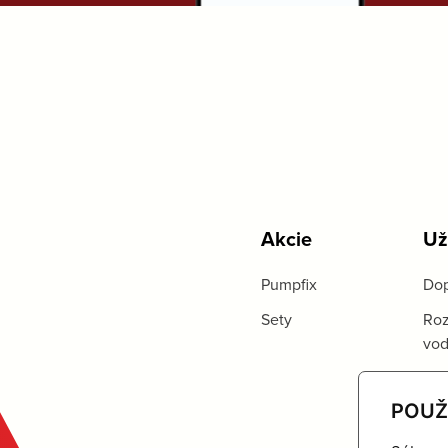
Akcie
Už
Pumpfix
Dop
Sety
Roz
vo
POUŽ