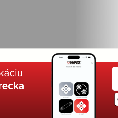
ikáciu
recka