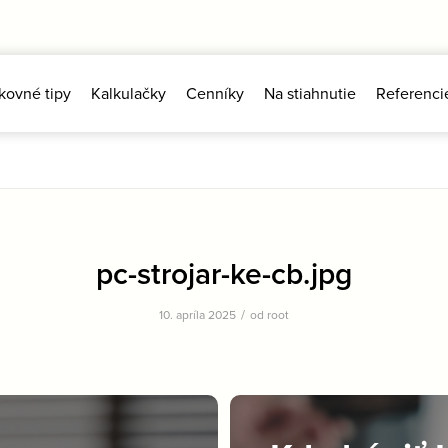
kovné tipy
Kalkulačky
Cenníky
Na stiahnutie
Referenci
pc-strojar-ke-cb.jpg
/
10. apríla 2025
od
root