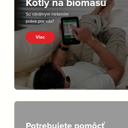
Kotly na biomasu
Sú ideálnym riešením
práve pre vás?
Viac
Potrebujete pomôcť