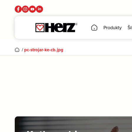
Produkty
Ši
/
pc-strojar-ke-cb.jpg