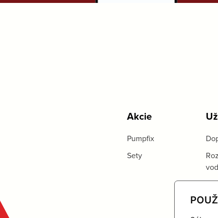
Akcie
Už
Pumpfix
Dop
Sety
Roz
vo
POUŽ