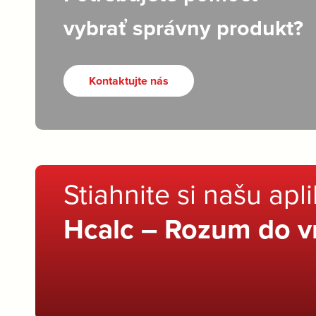
vybrať správny produkt?
Kontaktujte nás
Stiahnite si našu apl
Hcalc – Rozum do v