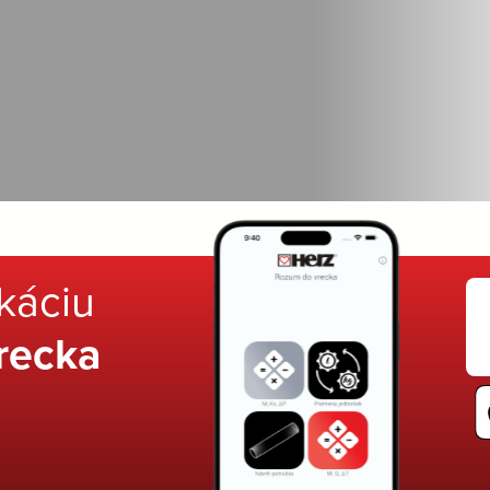
ikáciu
recka