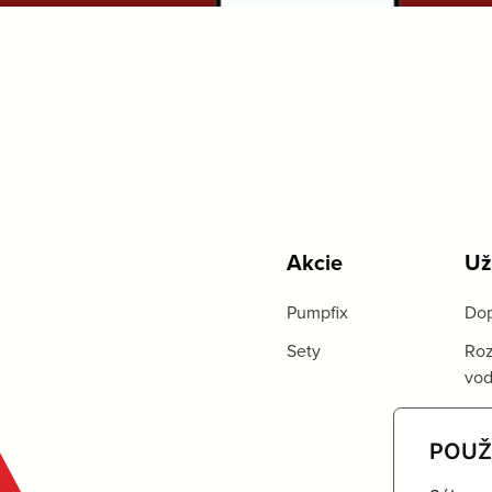
Akcie
Už
Pumpfix
Dop
Sety
Roz
vo
POUŽ