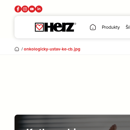
Produkty
Ši
/
onkologicky-ustav-ke-cb.jpg