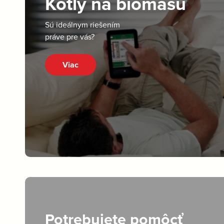
Kotly na biomasu
Sú ideálnym riešením
práve pre vás?
Viac
Potrebujete pomôcť