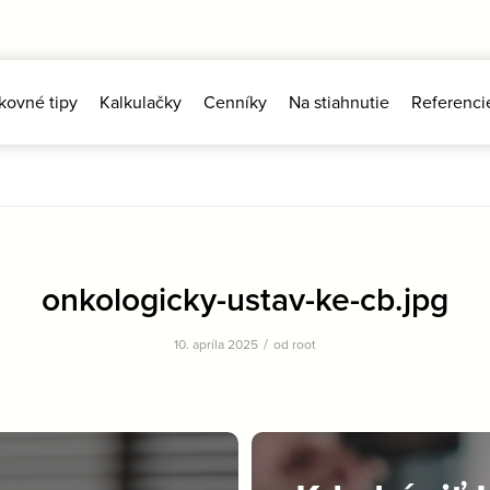
kovné tipy
Kalkulačky
Cenníky
Na stiahnutie
Referenci
onkologicky-ustav-ke-cb.jpg
/
10. apríla 2025
od
root