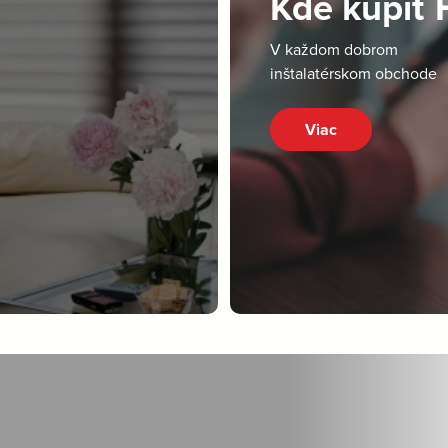
Kde kúpiť
V každom dobrom
inštalatérskom obchode
Viac