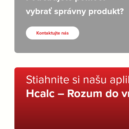
vybrať správny produkt?
Kontaktujte nás
Stiahnite si našu apl
Hcalc – Rozum do v