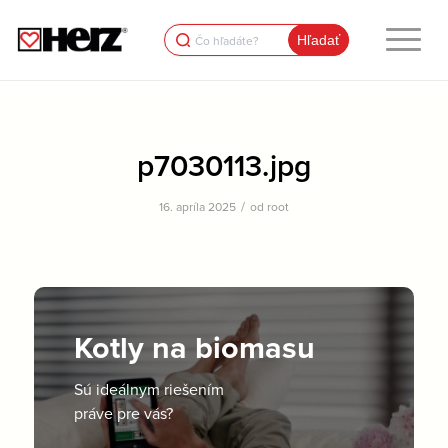
Search
for:
p7030113.jpg
/
16. apríla 2025
od
root
Kotly na biomasu
Sú ideálnym riešením
práve pre vás?