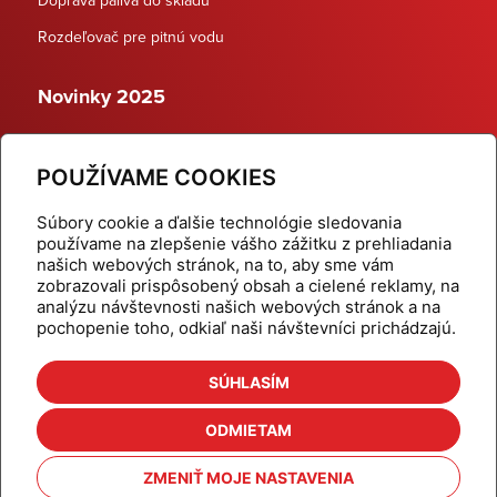
Rozdeľovač pre pitnú vodu
Novinky 2025
Schodiskové rozdeľovače
POUŽÍVAME COOKIES
Dynamické termostatické ventily
Súbory cookie a ďalšie technológie sledovania
používame na zlepšenie vášho zážitku z prehliadania
našich webových stránok, na to, aby sme vám
zobrazovali prispôsobený obsah a cielené reklamy, na
Domov
Produkty
analýzu návštevnosti našich webových stránok a na
pochopenie toho, odkiaľ naši návštevníci prichádzajú.
Aktuality
Odber šikovné tipy
Kalkulačky
Cenníky
SÚHLASÍM
Na stiahnutie
Referencie
ODMIETAM
O nás
Kontakt
ZMENIŤ MOJE NASTAVENIA
Nastavenie cookies