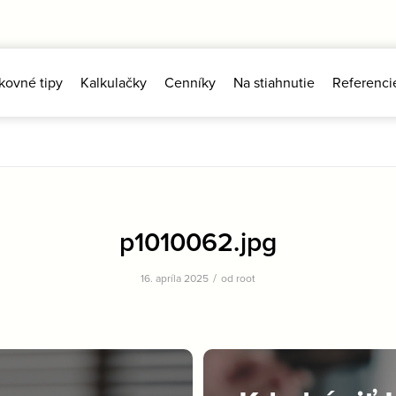
kovné tipy
Kalkulačky
Cenníky
Na stiahnutie
Referenci
p1010062.jpg
/
16. apríla 2025
od
root