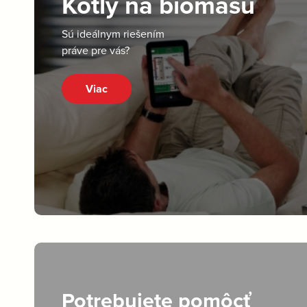
Kotly na biomasu
Sú ideálnym riešením
práve pre vás?
Viac
Potrebujete pomôcť