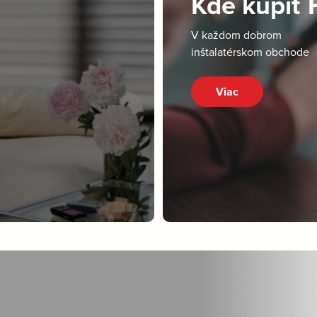
Kde kúpiť
V každom dobrom
inštalatérskom obchode
Viac