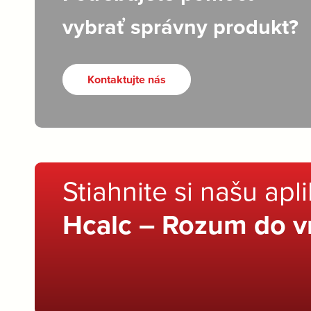
vybrať správny produkt?
Kontaktujte nás
Stiahnite si našu apl
Hcalc – Rozum do v