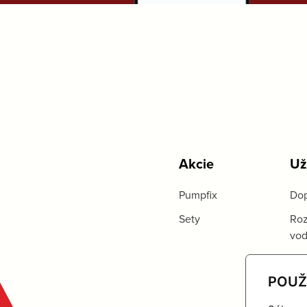
Akcie
Už
Pumpfix
Dop
Sety
Roz
vo
POUŽ