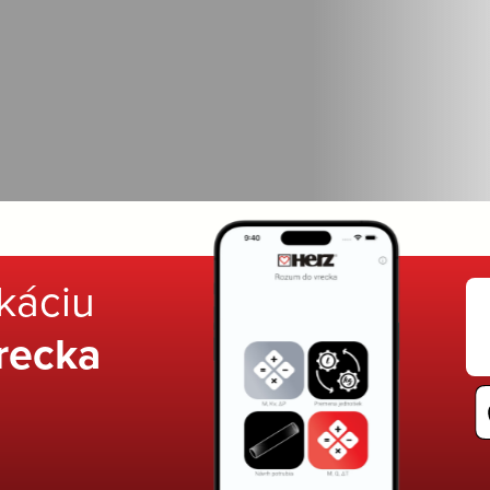
ikáciu
recka