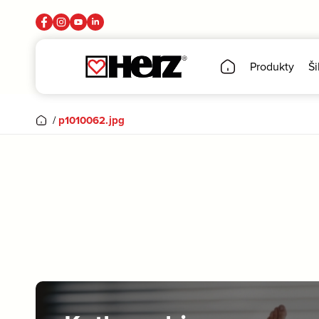
Produkty
Ši
/
p1010062.jpg