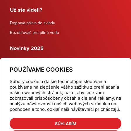
Už ste videli?
Doprava paliva do skladu
Rozdeľovač pre pitnú vodu
Novinky 2025
Schodiskové rozdeľovače
POUŽÍVAME COOKIES
Dynamické termostatické ventily
Súbory cookie a ďalšie technológie sledovania
používame na zlepšenie vášho zážitku z prehliadania
našich webových stránok, na to, aby sme vám
zobrazovali prispôsobený obsah a cielené reklamy, na
Domov
Produkty
analýzu návštevnosti našich webových stránok a na
pochopenie toho, odkiaľ naši návštevníci prichádzajú.
Aktuality
Odber šikovné tipy
Kalkulačky
Cenníky
SÚHLASÍM
Na stiahnutie
Referencie