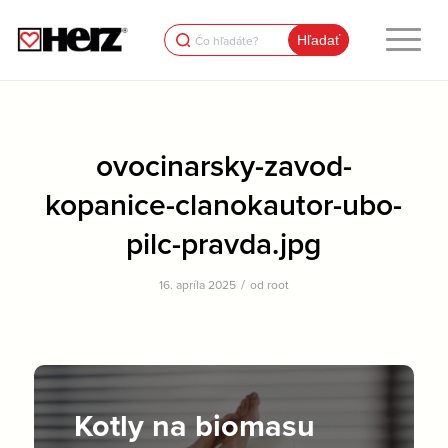
Search
for:
ovocinarsky-zavod-
kopanice-clanokautor-ubo-
pilc-pravda.jpg
/
16. apríla 2025
od
root
Kotly na biomasu