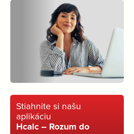
Stiahnite si našu
aplikáciu
Hcalc – Rozum do