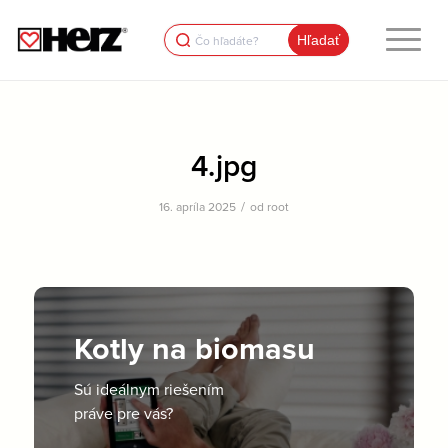
Search
for:
4.jpg
/
16. apríla 2025
od
root
Kotly na biomasu
Sú ideálnym riešením
práve pre vás?