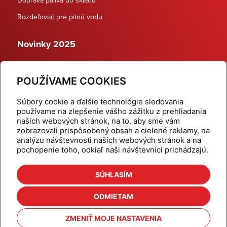
Rozdeľovač pre pitnú vodu
Novinky 2025
Schodiskové rozdeľovače
POUŽÍVAME COOKIES
Dynamické termostatické ventily
Súbory cookie a ďalšie technológie sledovania
používame na zlepšenie vášho zážitku z prehliadania
našich webových stránok, na to, aby sme vám
zobrazovali prispôsobený obsah a cielené reklamy, na
Domov
Produkty
analýzu návštevnosti našich webových stránok a na
pochopenie toho, odkiaľ naši návštevníci prichádzajú.
Aktuality
Odber šikovné tipy
Kalkulačky
Cenníky
SÚHLASÍM
Na stiahnutie
Referencie
ODMIETAM
O nás
Kontakt
ZMENIŤ MOJE NASTAVENIA
Nastavenie cookies