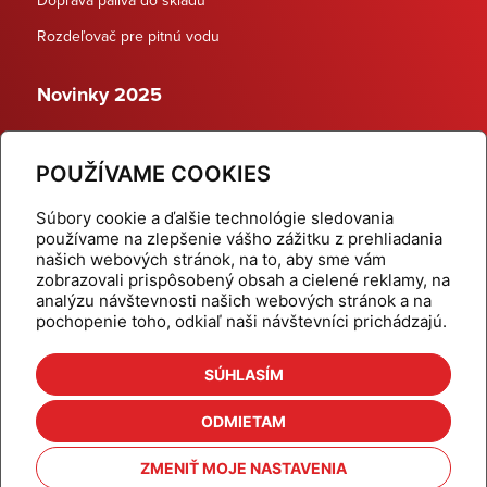
Rozdeľovač pre pitnú vodu
Novinky 2025
Schodiskové rozdeľovače
POUŽÍVAME COOKIES
Dynamické termostatické ventily
Súbory cookie a ďalšie technológie sledovania
používame na zlepšenie vášho zážitku z prehliadania
našich webových stránok, na to, aby sme vám
zobrazovali prispôsobený obsah a cielené reklamy, na
Domov
Produkty
analýzu návštevnosti našich webových stránok a na
pochopenie toho, odkiaľ naši návštevníci prichádzajú.
Aktuality
Odber šikovné tipy
Kalkulačky
Cenníky
SÚHLASÍM
Na stiahnutie
Referencie
ODMIETAM
O nás
Kontakt
ZMENIŤ MOJE NASTAVENIA
Nastavenie cookies