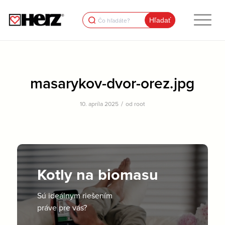
Search
for:
masarykov-dvor-orez.jpg
/
10. apríla 2025
od
root
Kotly na biomasu
Sú ideálnym riešením
práve pre vás?