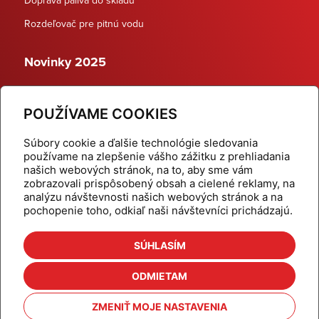
Rozdeľovač pre pitnú vodu
Novinky 2025
Schodiskové rozdeľovače
POUŽÍVAME COOKIES
Dynamické termostatické ventily
Súbory cookie a ďalšie technológie sledovania
používame na zlepšenie vášho zážitku z prehliadania
našich webových stránok, na to, aby sme vám
zobrazovali prispôsobený obsah a cielené reklamy, na
Domov
Produkty
analýzu návštevnosti našich webových stránok a na
pochopenie toho, odkiaľ naši návštevníci prichádzajú.
Aktuality
Odber šikovné tipy
Kalkulačky
Cenníky
SÚHLASÍM
Na stiahnutie
Referencie
ODMIETAM
O nás
Kontakt
ZMENIŤ MOJE NASTAVENIA
Nastavenie cookies