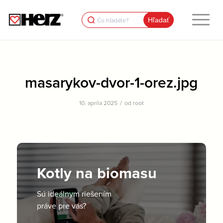
Search
for:
masarykov-dvor-1-orez.jpg
/
10. apríla 2025
od
root
Kotly na biomasu
Sú ideálnym riešením
práve pre vás?