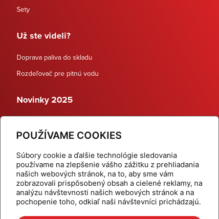
Sety
Už ste videli?
Doprava paliva do skladu
Rozdeľovač pre pitnú vodu
Novinky 2025
Schodiskové rozdeľovače
POUŽÍVAME COOKIES
Dynamické termostatické ventily
Súbory cookie a ďalšie technológie sledovania
používame na zlepšenie vášho zážitku z prehliadania
našich webových stránok, na to, aby sme vám
zobrazovali prispôsobený obsah a cielené reklamy, na
Domov
Produkty
analýzu návštevnosti našich webových stránok a na
pochopenie toho, odkiaľ naši návštevníci prichádzajú.
Aktuality
Odber šikovné tipy