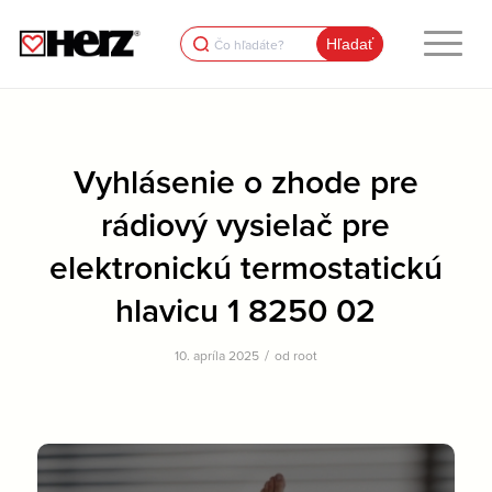
Search
for:
Vyhlásenie o zhode pre
rádiový vysielač pre
elektronickú termostatickú
hlavicu 1 8250 02
/
10. apríla 2025
od
root