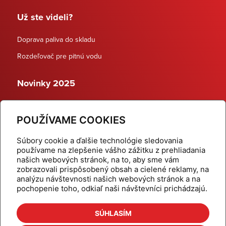
Už ste videli?
Doprava paliva do skladu
Rozdeľovač pre pitnú vodu
Novinky 2025
Schodiskové rozdeľovače
POUŽÍVAME COOKIES
Dynamické termostatické ventily
Súbory cookie a ďalšie technológie sledovania
používame na zlepšenie vášho zážitku z prehliadania
našich webových stránok, na to, aby sme vám
zobrazovali prispôsobený obsah a cielené reklamy, na
Domov
Produkty
analýzu návštevnosti našich webových stránok a na
pochopenie toho, odkiaľ naši návštevníci prichádzajú.
Aktuality
Odber šikovné tipy
Kalkulačky
Cenníky
SÚHLASÍM
Na stiahnutie
Referencie