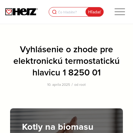
Search
for:
Vyhlásenie o zhode pre
elektronickú termostatickú
hlavicu 1 8250 01
/
10. apríla 2025
od
root
Kotly na biomasu