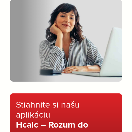
Stiahnite si našu
aplikáciu
Hcalc – Rozum do