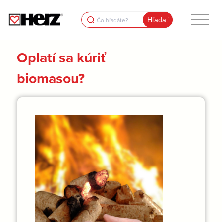
Search
for:
Oplatí sa kúriť
biomasou?