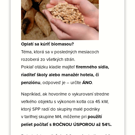
Oplatí sa kúriť biomasou?
Téma, ktorá sa v posledných mesiacoch
rozoberá zo všetkých strán.
Pokiaľ otázku kladie majiteľ
firemného sídla,
riaditeľ školy alebo manažér hotela, či
penziónu
, odpoveď je – určite
ÁNO
.
Napríklad, ak hovoríme o vykurovaní stredne
veľkého objektu s výkonom kotla cca 45 kW,
ktorý SPP radí do skupiny malé podniky
v tarifnej skupine M4, môžeme pri
použití
peliet počítať s ROČNOU ÚSPOROU až 54%.