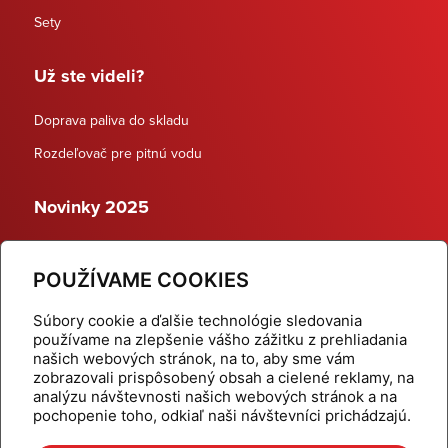
Sety
Už ste videli?
Doprava paliva do skladu
Rozdeľovač pre pitnú vodu
Novinky 2025
Schodiskové rozdeľovače
POUŽÍVAME COOKIES
Dynamické termostatické ventily
Súbory cookie a ďalšie technológie sledovania
používame na zlepšenie vášho zážitku z prehliadania
našich webových stránok, na to, aby sme vám
zobrazovali prispôsobený obsah a cielené reklamy, na
Domov
Produkty
analýzu návštevnosti našich webových stránok a na
pochopenie toho, odkiaľ naši návštevníci prichádzajú.
Aktuality
Odber šikovné tipy