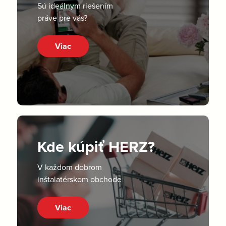
Sú ideálnym riešením
práve pre vás?
Viac
Kde kúpiť HERZ?
V každom dobrom
inštalatérskom obchode
Viac