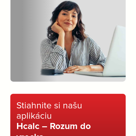
Stiahnite si našu
aplikáciu
Hcalc – Rozum do