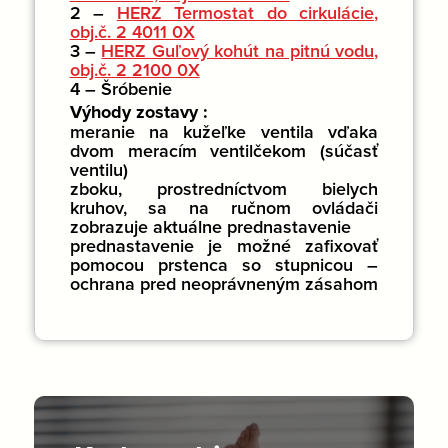
2 –
HERZ Termostat do cirkulácie,
obj.č. 2 4011 0X
3 –
HERZ Guľový kohút na pitnú vodu,
obj.č. 2 2100 0X
4 – Šróbenie
Výhody zostavy :
meranie na kužeľke ventila vďaka
dvom meracím ventilčekom (súčasť
ventilu)
zboku, prostredníctvom bielych
kruhov, sa na ručnom ovládači
zobrazuje aktuálne prednastavenie
prednastavenie je možné zafixovať
pomocou prstenca so stupnicou –
ochrana pred neoprávneným zásahom