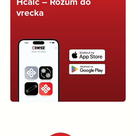
Hcalc – Rozum do
vrecka