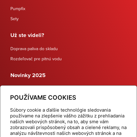
Pumpfix
Sety
Už ste videli?
Doprava paliva do skladu
Rozdeľovač pre pitnú vodu
Novinky 2025
Schodiskové rozdeľovače
POUŽÍVAME COOKIES
Dynamické termostatické ventily
Súbory cookie a ďalšie technológie sledovania
používame na zlepšenie vášho zážitku z prehliadania
našich webových stránok, na to, aby sme vám
zobrazovali prispôsobený obsah a cielené reklamy, na
Domov
Produkty
analýzu návštevnosti našich webových stránok a na