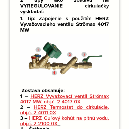
VYREGULOVANIE cirkulačky
vyskladať:
1. Tip:
Zapojenie s použitím
HERZ
Vyvažovacieho ventilu Strömax 4017
MW
Zostava obsahuje:
1
–
HERZ Vyvažovací ventil Strömax
4017 MW, obj.č. 2 4017 0X
2
–
HERZ Termostat do cirkulácie,
obj.č. 2 4011 0X
3
–
HERZ Guľový kohút na pitnú vodu,
obj.č. 2 2100 0X
4
– Šróbenie