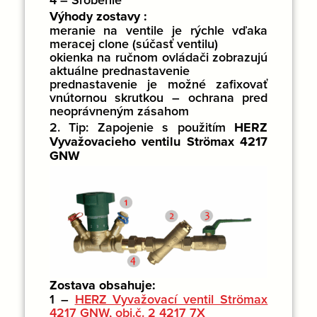
Výhody zostavy :
meranie na ventile je rýchle vďaka
meracej clone (súčasť ventilu)
okienka na ručnom ovládači zobrazujú
aktuálne prednastavenie
prednastavenie je možné zafixovať
vnútornou skrutkou – ochrana pred
neoprávneným zásahom
2. Tip:
Zapojenie s použitím
HERZ
Vyvažovacieho ventilu Strömax 4217
GNW
Zostava obsahuje:
1 –
HERZ Vyvažovací ventil Strömax
4217 GNW, obj.č. 2 4217 7X