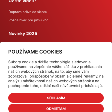
Už ste videli?
Doprava paliva do skladu
Rozdeľovač pre pitnú vodu
Novinky 2025
Schodiskové rozdeľovače
POUŽÍVAME COOKIES
Dynamické termostatické ventily
Súbory cookie a ďalšie technológie sledovania
používame na zlepšenie vášho zážitku z prehliadania
našich webových stránok, na to, aby sme vám
zobrazovali prispôsobený obsah a cielené reklamy, na
Domov
Produkty
analýzu návštevnosti našich webových stránok a na
pochopenie toho, odkiaľ naši návštevníci prichádzajú.
Aktuality
Odber šikovné tipy
Kalkulačky
Cenníky
SÚHLASÍM
Na stiahnutie
Referencie
ODMIETAM
O nás
Kontakt