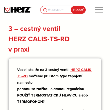
Search
for:
3 – cestný ventil
HERZ CALIS-TS-RD
v praxi
Vedeli ste, že na 3-cestný ventil
HERZ CALIS-
TS-RD
môžeme pri istom type zapojení
namiesto
pohonu so zložitou a drahou reguláciou
POUŽIŤ TERMOSTATICKÚ HLAVICU alebo
TERMOPOHON?