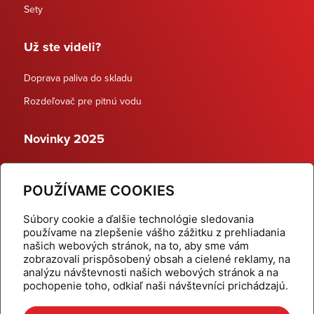
Sety
Už ste videli?
Doprava paliva do skladu
Rozdeľovač pre pitnú vodu
Novinky 2025
Schodiskové rozdeľovače
POUŽÍVAME COOKIES
Dynamické termostatické ventily
Súbory cookie a ďalšie technológie sledovania
používame na zlepšenie vášho zážitku z prehliadania
našich webových stránok, na to, aby sme vám
zobrazovali prispôsobený obsah a cielené reklamy, na
Domov
Produkty
analýzu návštevnosti našich webových stránok a na
pochopenie toho, odkiaľ naši návštevníci prichádzajú.
Aktuality
Odber šikovné tipy
Kalkulačky
Cenníky