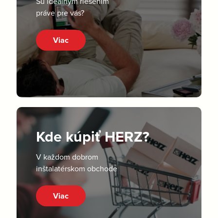
Sú ideálnym riešením
práve pre vás?
Viac
Kde kúpiť HERZ?
V každom dobrom
inštalatérskom obchode
Viac