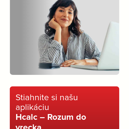
Stiahnite si našu
aplikáciu
Hcalc – Rozum do
vrecka