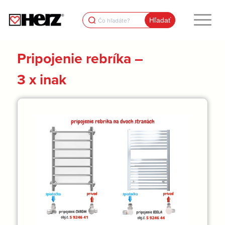
Search
for:
Pripojenie rebríka –
3 x inak