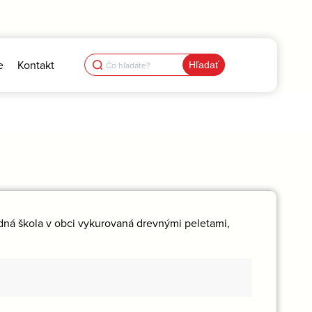
Search
e
Kontakt
for:
adná škola v obci vykurovaná drevnými peletami,