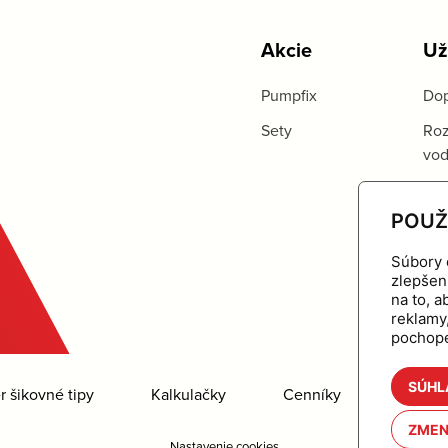
Akcie
Už
Pumpfix
Dop
Sety
Roz
vo
POUŽ
Súbory 
zlepšen
na to, 
reklamy
pochope
SÚHL
 šikovné tipy
Kalkulačky
Cenníky
Na stia
ZMEN
Nastavenie cookies