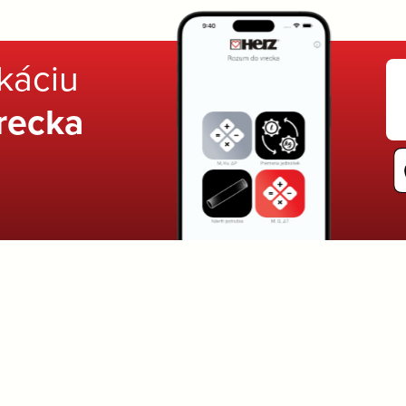
ikáciu
recka