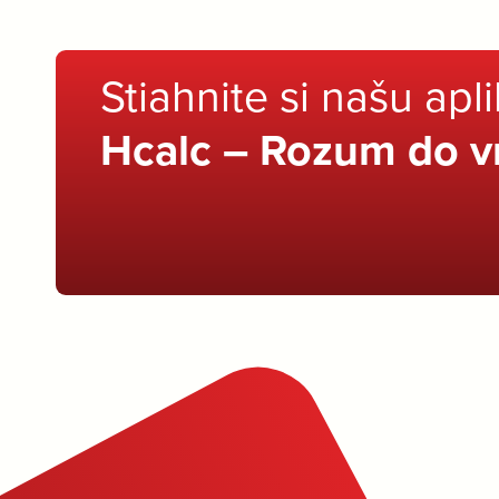
Stiahnite si našu apl
Hcalc – Rozum do v