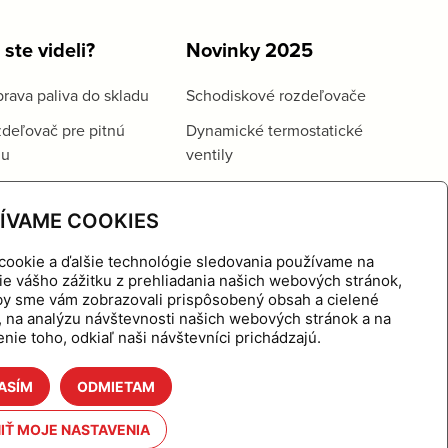
 ste videli?
Novinky 2025
rava paliva do skladu
Schodiskové rozdeľovače
deľovač pre pitnú
Dynamické termostatické
du
ventily
ÍVAME COOKIES
cookie a ďalšie technológie sledovania používame na
ie vášho zážitku z prehliadania našich webových stránok,
aby sme vám zobrazovali prispôsobený obsah a cielené
, na analýzu návštevnosti našich webových stránok a na
nie toho, odkiaľ naši návštevníci prichádzajú.
ASÍM
ODMIETAM
hnutie
Referencie
O nás
Kontakt
IŤ MOJE NASTAVENIA