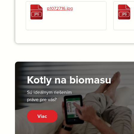
p1072716.jpg
Kotly na biomasu
Sú ideálnym riešením
práve pre vás?
Viac