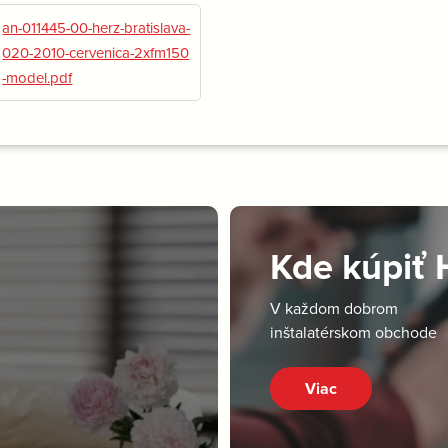
an-011445-00-herz-bratislava-
020-2010-cervenica-2xfm150
-model.pdf
Kde kúpiť
V každom dobrom
inštalatérskom obchode
Viac