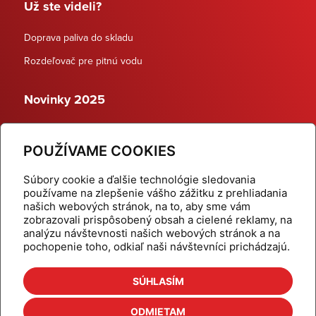
Už ste videli?
Doprava paliva do skladu
Rozdeľovač pre pitnú vodu
Novinky 2025
Schodiskové rozdeľovače
POUŽÍVAME COOKIES
Dynamické termostatické ventily
Súbory cookie a ďalšie technológie sledovania
používame na zlepšenie vášho zážitku z prehliadania
našich webových stránok, na to, aby sme vám
zobrazovali prispôsobený obsah a cielené reklamy, na
Domov
Produkty
analýzu návštevnosti našich webových stránok a na
pochopenie toho, odkiaľ naši návštevníci prichádzajú.
Aktuality
Odber šikovné tipy
Kalkulačky
Cenníky
SÚHLASÍM
Na stiahnutie
Referencie
ODMIETAM
O nás
Kontakt