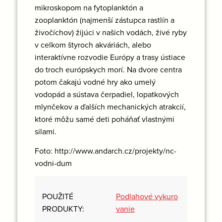
mikroskopom na fytoplanktón a
zooplanktón (najmenší zástupca rastlín a
živočíchov) žijúci v našich vodách, živé ryby
v celkom štyroch akváriách, alebo
interaktívne rozvodie Európy a trasy ústiace
do troch európskych morí. Na dvore centra
potom čakajú vodné hry ako umelý
vodopád a sústava čerpadiel, lopatkových
mlynčekov a ďalších mechanických atrakcií,
ktoré môžu samé deti poháňať vlastnými
silami.
Foto: http://www.andarch.cz/projekty/nc-
vodni-dum
Podlahové vykuro
POUŽITÉ
vanie
PRODUKTY: