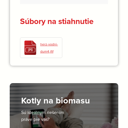
Súbory na stiahnutie
herz-vodni-
dum4.jfif
Kotly na biomasu
Sú ideálnym riešením
práve pre vás?