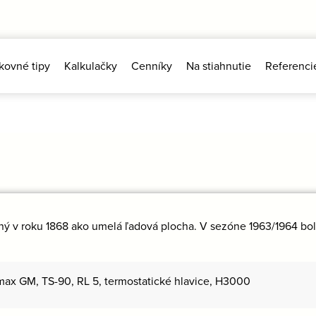
kovné tipy
Kalkulačky
Cenníky
Na stiahnutie
Referenci
rený v roku 1868 ako umelá ľadová plocha. V sezóne 1963/1964 bo
max GM, TS-90, RL 5, termostatické hlavice, H3000