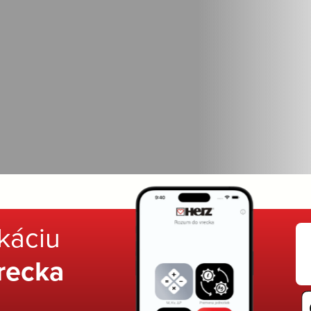
ikáciu
recka