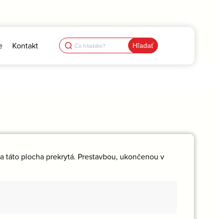
Search
e
Kontakt
for:
la táto plocha prekrytá. Prestavbou, ukončenou v