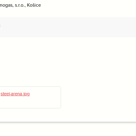
ogas, s.r.o., Košice
8
steel-arena.jpg