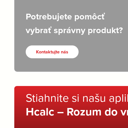
Potrebujete pomôcť
vybrať správny produkt?
Kontaktujte nás
Stiahnite si našu apl
Hcalc – Rozum do v