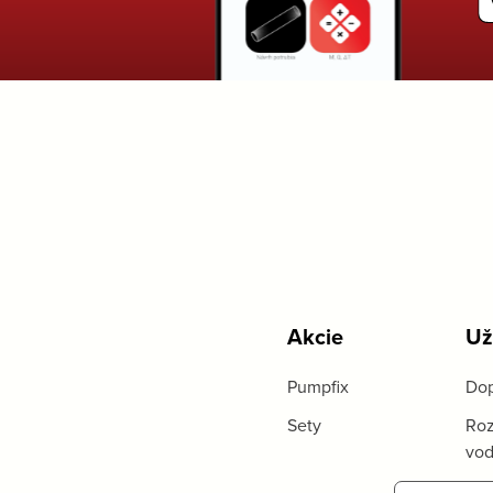
Akcie
Už
Pumpfix
Dop
Sety
Roz
vo