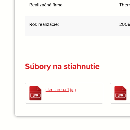
Realizačná firma:
Therm
Rok realizácie:
200
Súbory na stiahnutie
steel-arena-1.jpg