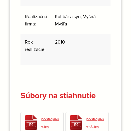
Kolibár a syn, Vyšná
Realizačná
Myšľa
firma:
Rok
2010
realizácie:
Súbory na stiahnutie
pc-strojar-k
pc-strojar-k
e.jpg
e-cb.jpg