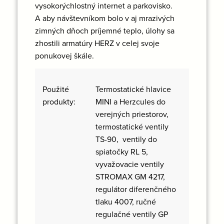
vysokorýchlostný internet a parkovisko.
A aby návštevníkom bolo v aj mrazivých
zimných dňoch príjemné teplo, úlohy sa
zhostili armatúry HERZ v celej svoje
ponukovej škále.
Termostatické hlavice
Použité
MINI a Herzcules do
produkty:
verejných priestorov,
termostatické ventily
TS-90, ventily do
spiatočky RL 5,
vyvažovacie ventily
STROMAX GM 4217,
regulátor diferenčného
tlaku 4007, ručné
regulačné ventily GP