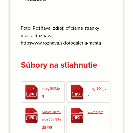
Foto: Rožňava, zdroj: oficiálne stránky
mesta Rožňava,
httpswww.roznava.skfotogaleria-mesta
Súbory na stiahnutie
imag1901.jp
imag1904.jp
g
g
545cc81cfc8
v-kres.pdf
afce33af84e
99.jpg