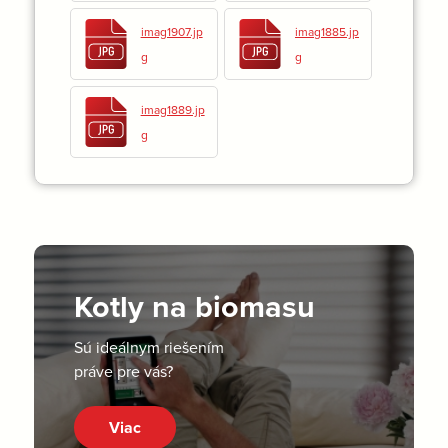
imag1907.jp
imag1885.jp
g
g
imag1889.jp
g
Kotly na biomasu
Sú ideálnym riešením
práve pre vás?
Viac