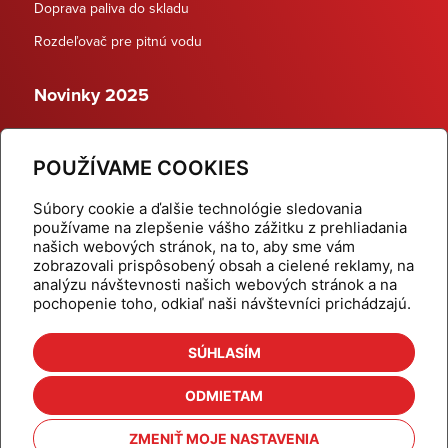
Doprava paliva do skladu
Rozdeľovač pre pitnú vodu
Novinky 2025
Schodiskové rozdeľovače
POUŽÍVAME COOKIES
Dynamické termostatické ventily
Súbory cookie a ďalšie technológie sledovania
používame na zlepšenie vášho zážitku z prehliadania
našich webových stránok, na to, aby sme vám
zobrazovali prispôsobený obsah a cielené reklamy, na
Domov
Produkty
analýzu návštevnosti našich webových stránok a na
pochopenie toho, odkiaľ naši návštevníci prichádzajú.
Aktuality
Odber šikovné tipy
Kalkulačky
Cenníky
SÚHLASÍM
Na stiahnutie
Referencie
ODMIETAM
O nás
Kontakt
ZMENIŤ MOJE NASTAVENIA