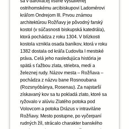
sa v darovacej listine vystavenej
ostrihomskému arcibiskupovi Ladomérovi
kráľom Ondrejom III.
Prvou známou
architektúrou Rožňavy je pôvodný farský
kostol (v súčasnosti biskupská katedrála),
ktorá pochádza z roku 1304. V blízkosti
kostola vznikla osada baníkov, ktorá v roku
1382 dostala
od kráľa Ľudovíta I mestské
práva
.
Celá jeho nasledujúca história je
spätá s ťažbou zlata, striebra, medi a
železnej rudy. Názov mesta – Rožňava –
pochádza z názvu bane Rosnoubana
(Rozsnyóbánya, Rosenau).
Za najstarší
získavaný kov sa tu pokladá zlato, ktoré sa
ryžovalo v alúviu Zlatého potoka pod
Volovcom a potoka Drázus v intraviláne
Rožňavy. Mesto postupne, po vyčerpaní
rudných žíl, strácalo charakter banského