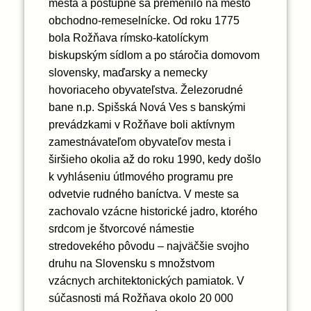
mesta a postupne sa premenilo na mesto
obchodno-remeselnícke. Od roku 1775
bola Rožňava rímsko-katolíckym
biskupským sídlom a po stáročia domovom
slovensky, maďarsky a nemecky
hovoriaceho obyvateľstva. Železorudné
bane n.p. Spišská Nová Ves s banskými
prevádzkami v Rožňave boli aktívnym
zamestnávateľom obyvateľov mesta i
širšieho okolia až do roku 1990, kedy došlo
k vyhláseniu útlmového programu pre
odvetvie rudného baníctva. V meste sa
zachovalo vzácne historické jadro, ktorého
srdcom je štvorcové námestie
stredovekého pôvodu – najväčšie svojho
druhu na Slovensku s množstvom
vzácnych architektonických pamiatok. V
súčasnosti má Rožňava okolo 20 000