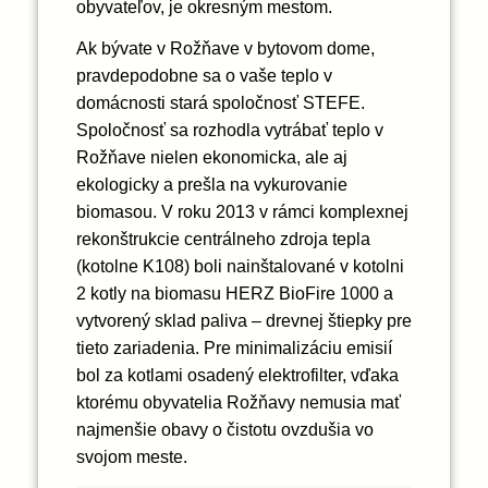
obyvateľov, je okresným mestom.
Ak bývate v Rožňave v bytovom dome,
pravdepodobne sa o vaše teplo v
domácnosti stará spoločnosť STEFE.
Spoločnosť sa rozhodla vytrábať teplo v
Rožňave nielen ekonomicka, ale aj
ekologicky a prešla na vykurovanie
biomasou. V roku 2013 v rámci komplexnej
rekonštrukcie centrálneho zdroja tepla
(kotolne K108) boli nainštalované v kotolni
2 kotly na biomasu HERZ BioFire 1000 a
vytvorený sklad paliva – drevnej štiepky pre
tieto zariadenia. Pre minimalizáciu emisií
bol za kotlami osadený elektrofilter, vďaka
ktorému obyvatelia Rožňavy nemusia mať
najmenšie obavy o čistotu ovzdušia vo
svojom meste.