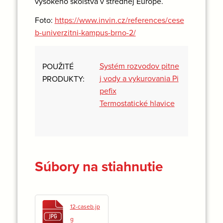
vysokého školstva v strednej Európe.
Foto:
https://www.invin.cz/references/cese
b-univerzitni-kampus-brno-2/
Systém rozvodov pitne
POUŽITÉ
j vody a vykurovania Pi
PRODUKTY:
pefix
Termostatické hlavice
Súbory na stiahnutie
12-caseb.jp
g