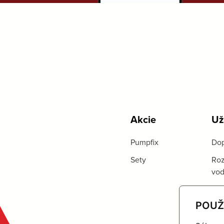
Akcie
Už
Pumpfix
Dop
Sety
Roz
vo
POUŽ