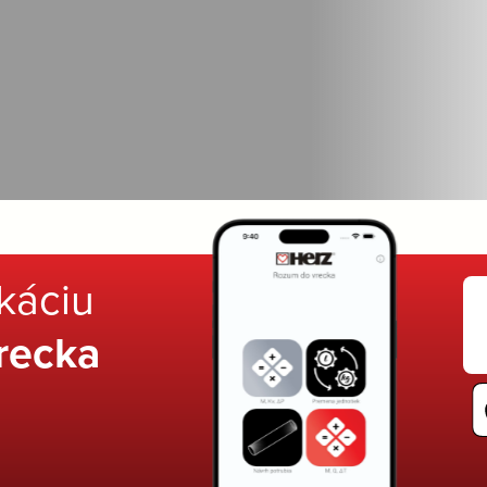
ikáciu
recka