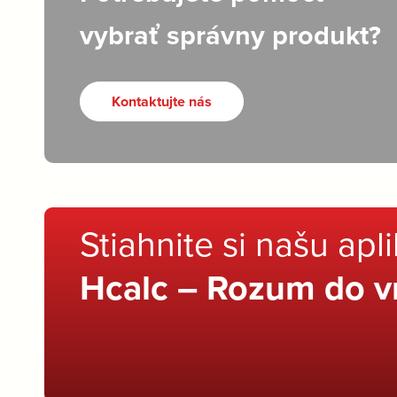
vybrať správny produkt?
Kontaktujte nás
Stiahnite si našu apl
Hcalc – Rozum do v