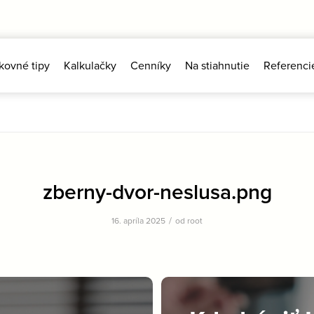
kovné tipy
Kalkulačky
Cenníky
Na stiahnutie
Referenci
zberny-dvor-neslusa.png
/
16. apríla 2025
od
root