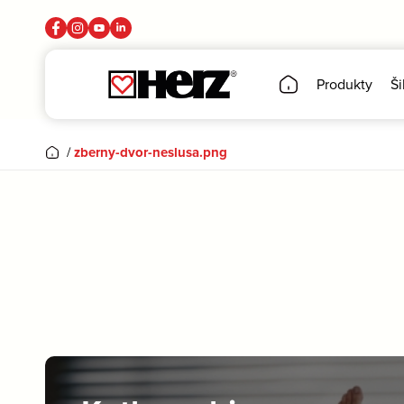
Produkty
Ši
/
zberny-dvor-neslusa.png