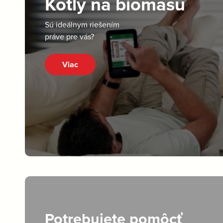
Kotly na biomasu
Sú ideálnym riešením
práve pre vás?
Viac
Potrebujete pomôcť