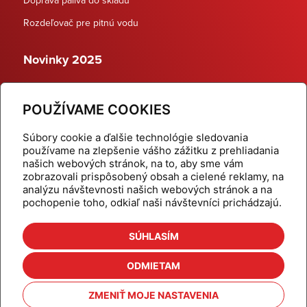
Rozdeľovač pre pitnú vodu
Novinky 2025
Schodiskové rozdeľovače
POUŽÍVAME COOKIES
Dynamické termostatické ventily
Súbory cookie a ďalšie technológie sledovania
používame na zlepšenie vášho zážitku z prehliadania
našich webových stránok, na to, aby sme vám
zobrazovali prispôsobený obsah a cielené reklamy, na
Domov
Produkty
analýzu návštevnosti našich webových stránok a na
pochopenie toho, odkiaľ naši návštevníci prichádzajú.
Aktuality
Odber šikovné tipy
Kalkulačky
Cenníky
SÚHLASÍM
Na stiahnutie
Referencie
ODMIETAM
O nás
Kontakt
ZMENIŤ MOJE NASTAVENIA
Nastavenie cookies