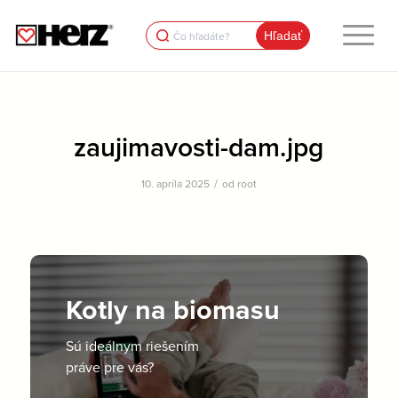
Search
for:
zaujimavosti-dam.jpg
/
10. apríla 2025
od
root
Kotly na biomasu
Sú ideálnym riešením
práve pre vás?