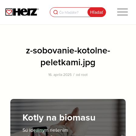
Search
for:
z-sobovanie-kotolne-
peletkami.jpg
/
16. apríla 2025
od
root
Kotly na biomasu
Sú ideálnym riešením