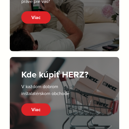
práve pre vás?
Viac
Kde kúpiť HERZ?
V každom dobrom
inštalatérskom obchode
Viac