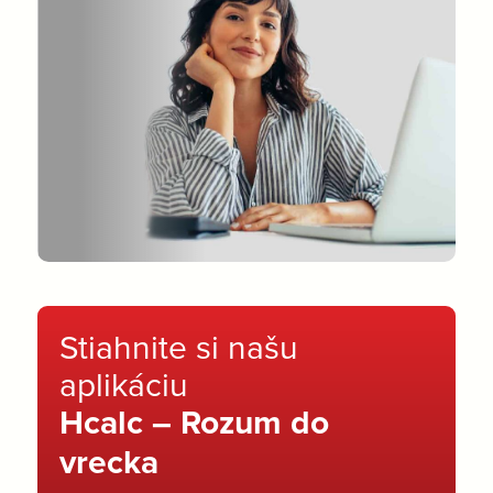
Stiahnite si našu
aplikáciu
Hcalc – Rozum do
vrecka