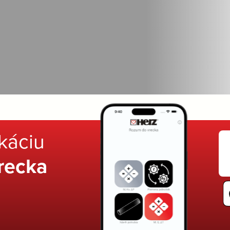
ikáciu
recka