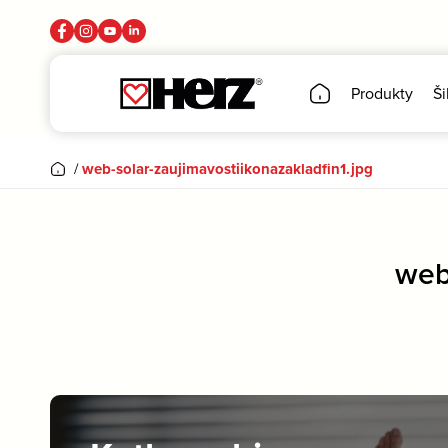
Produkty
Ši
/
web-solar-zaujimavostiikonazakladfin1.jpg
web