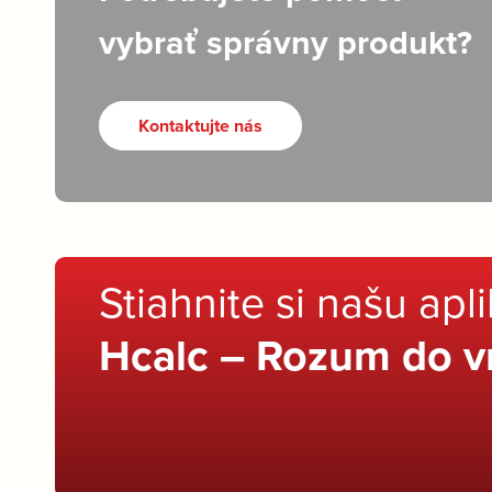
vybrať správny produkt?
Kontaktujte nás
Stiahnite si našu apl
Hcalc – Rozum do v