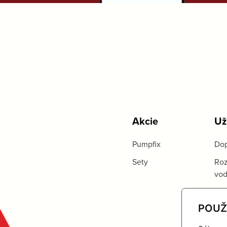
Akcie
Už
Pumpfix
Dop
Sety
Roz
vo
POUŽ