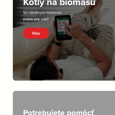
Kotly na biomasu
Sú ideálnym riešením
práve pre vás?
Viac
Potrebujete pomôcť