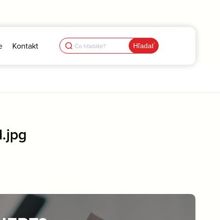
Search
e
Kontakt
for:
.jpg