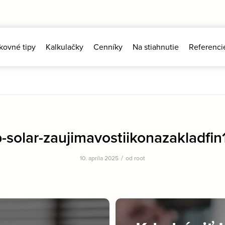
kovné tipy
Kalkulačky
Cenníky
Na stiahnutie
Referenci
-solar-zaujimavostiikonazakladfin1
/
10. apríla 2025
od
root