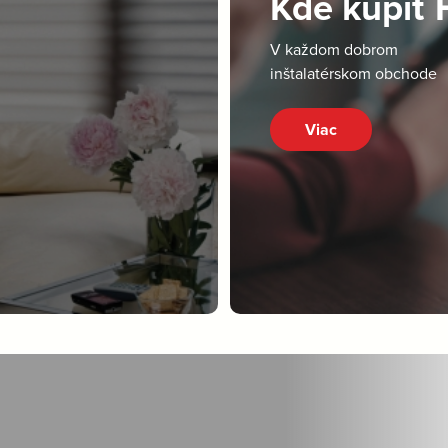
Kde kúpiť
V každom dobrom
inštalatérskom obchode
Viac