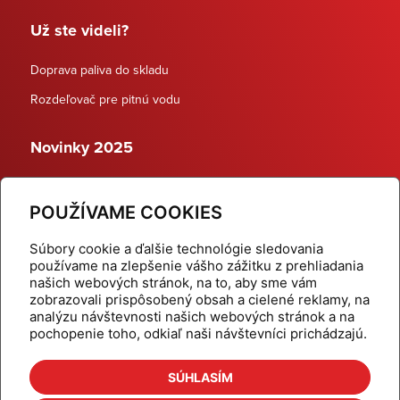
Už ste videli?
Doprava paliva do skladu
Rozdeľovač pre pitnú vodu
Novinky 2025
Schodiskové rozdeľovače
POUŽÍVAME COOKIES
Dynamické termostatické ventily
Súbory cookie a ďalšie technológie sledovania
používame na zlepšenie vášho zážitku z prehliadania
našich webových stránok, na to, aby sme vám
zobrazovali prispôsobený obsah a cielené reklamy, na
Domov
Produkty
analýzu návštevnosti našich webových stránok a na
pochopenie toho, odkiaľ naši návštevníci prichádzajú.
Aktuality
Odber šikovné tipy
Kalkulačky
Cenníky
SÚHLASÍM
Na stiahnutie
Referencie