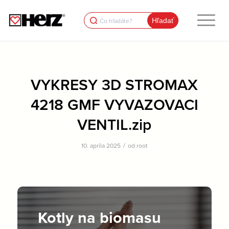
Search
for:
VYKRESY 3D STROMAX
4218 GMF VYVAZOVACI
VENTIL.zip
/
10. apríla 2025
od
root
Kotly na biomasu