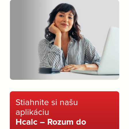
Stiahnite si našu
aplikáciu
Hcalc – Rozum do