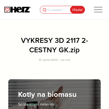
Search
for:
VYKRESY 3D 2117 2-
CESTNY GK.zip
/
10. apríla 2025
od
root
Kotly na biomasu
Sú ideálnym riešením