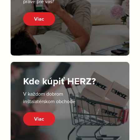
práve pre vás?
Viac
Kde kúpiť HERZ?
V každom dobrom
inštalatérskom obchode
Viac