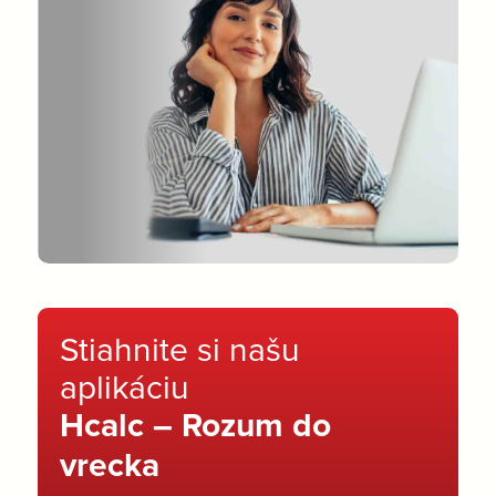
Stiahnite si našu
aplikáciu
Hcalc – Rozum do
vrecka