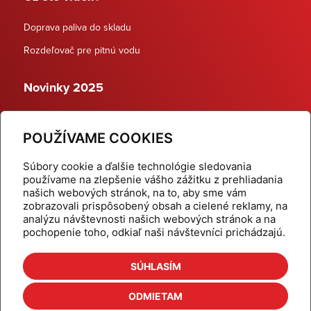
Doprava paliva do skladu
Rozdeľovač pre pitnú vodu
Novinky 2025
Schodiskové rozdeľovače
POUŽÍVAME COOKIES
Dynamické termostatické ventily
Súbory cookie a ďalšie technológie sledovania
používame na zlepšenie vášho zážitku z prehliadania
našich webových stránok, na to, aby sme vám
zobrazovali prispôsobený obsah a cielené reklamy, na
Domov
Produkty
analýzu návštevnosti našich webových stránok a na
pochopenie toho, odkiaľ naši návštevníci prichádzajú.
Aktuality
Odber šikovné tipy
Kalkulačky
Cenníky
SÚHLASÍM
Na stiahnutie
Referencie
ODMIETAM
O nás
Kontakt