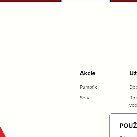
Akcie
Už
Pumpfix
Dop
Sety
Roz
vo
POUŽ