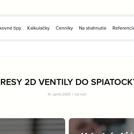
kovné tipy
Kalkulačky
Cenníky
Na stiahnutie
Referenci
RESY 2D VENTILY DO SPIATOCKY
/
10. apríla 2025
od
root