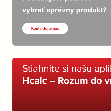
vybrať správny produkt?
Kontaktujte nás
Stiahnite si našu apl
Hcalc – Rozum do v