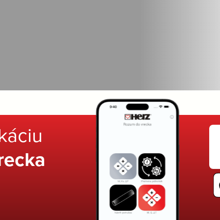
ikáciu
recka