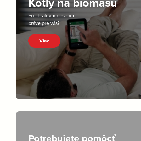
Kotly na biomasu
Sú ideálnym riešením
práve pre vás?
Viac
Potrebujete pomôcť