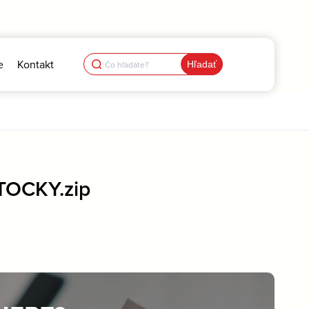
Search
e
Kontakt
for:
TOCKY.zip