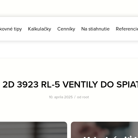
kovné tipy
Kalkulačky
Cenníky
Na stiahnutie
Referenci
2D 3923 RL-5 VENTILY DO SPIA
/
10. apríla 2025
od
root