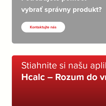
vybrať správny produkt?
Kontaktujte nás
Stiahnite si našu apl
Hcalc – Rozum do v