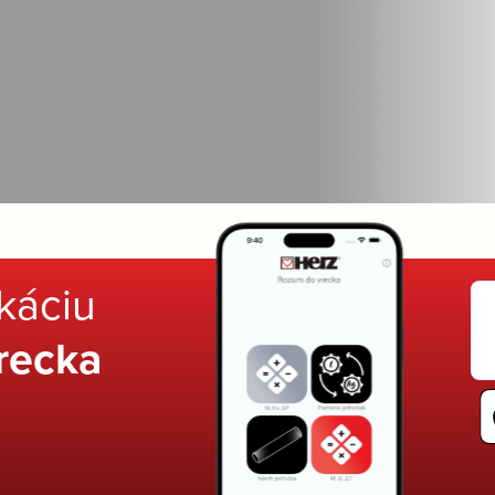
ikáciu
recka