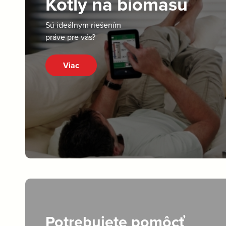
Kotly na biomasu
Sú ideálnym riešením
práve pre vás?
Viac
Potrebujete pomôcť