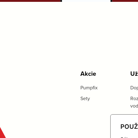
Akcie
Už
Pumpfix
Dop
Sety
Roz
vo
POUŽ