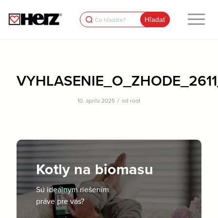
Search
for:
VYHLASENIE_O_ZHODE_2611_
/
10. apríla 2025
od
root
Kotly na biomasu
Sú ideálnym riešením
práve pre vás?