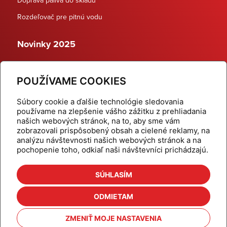
Rozdeľovač pre pitnú vodu
Novinky 2025
Schodiskové rozdeľovače
POUŽÍVAME COOKIES
Dynamické termostatické ventily
Súbory cookie a ďalšie technológie sledovania
používame na zlepšenie vášho zážitku z prehliadania
našich webových stránok, na to, aby sme vám
zobrazovali prispôsobený obsah a cielené reklamy, na
Domov
Produkty
analýzu návštevnosti našich webových stránok a na
pochopenie toho, odkiaľ naši návštevníci prichádzajú.
Aktuality
Odber šikovné tipy
Kalkulačky
Cenníky
SÚHLASÍM
Na stiahnutie
Referencie
ODMIETAM
O nás
Kontakt
ZMENIŤ MOJE NASTAVENIA
Nastavenie cookies