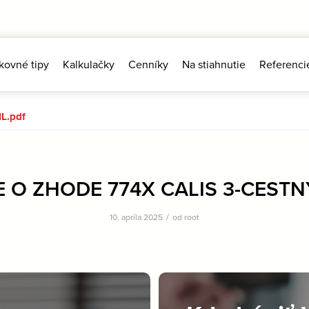
kovné tipy
Kalkulačky
Cenníky
Na stiahnutie
Referenci
L.pdf
 O ZHODE 774X CALIS 3-CESTNY
/
10. apríla 2025
od
root