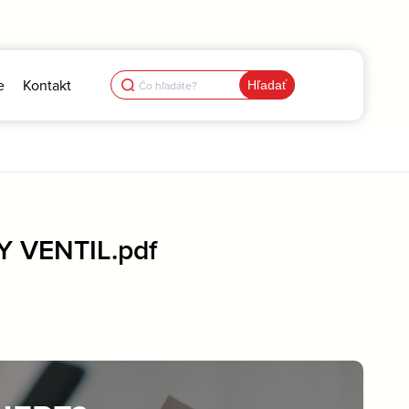
Search
e
Kontakt
for:
 VENTIL.pdf