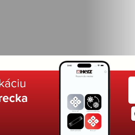
ikáciu
recka