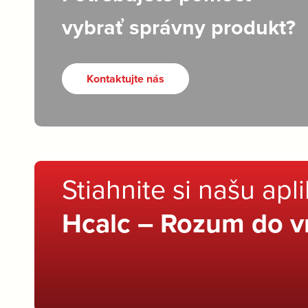
vybrať správny produkt?
Kontaktujte nás
Stiahnite si našu apl
Hcalc – Rozum do v