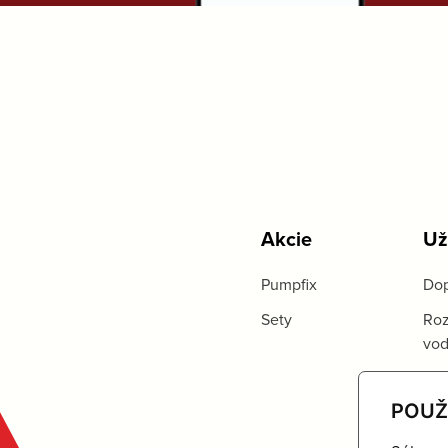
Akcie
Už
Pumpfix
Dop
Sety
Roz
vo
POUŽ