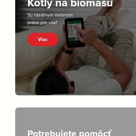
Kotly na biomasu
Sú ideálnym riešením
práve pre vás?
Viac
Potrebujete pomôcť