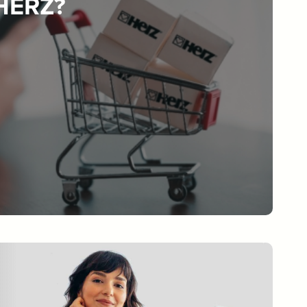
 HERZ?