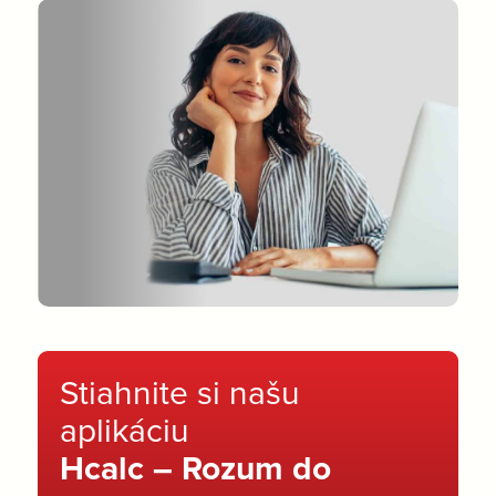
Stiahnite si našu
aplikáciu
Hcalc – Rozum do