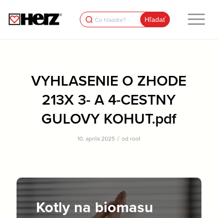
Search
for:
VYHLASENIE O ZHODE
213X 3- A 4-CESTNY
GULOVY KOHUT.pdf
/
10. apríla 2025
od
root
Kotly na biomasu