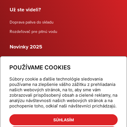
Už ste videli?
Doprava paliva do skladu
Rozdeľovač pre pitnú vodu
Novinky 2025
Schodiskové rozdeľovače
POUŽÍVAME COOKIES
Dynamické termostatické ventily
Súbory cookie a ďalšie technológie sledovania
používame na zlepšenie vášho zážitku z prehliadania
našich webových stránok, na to, aby sme vám
zobrazovali prispôsobený obsah a cielené reklamy, na
Domov
Produkty
analýzu návštevnosti našich webových stránok a na
pochopenie toho, odkiaľ naši návštevníci prichádzajú.
Aktuality
Odber šikovné tipy
Kalkulačky
Cenníky
SÚHLASÍM
Na stiahnutie
Referencie