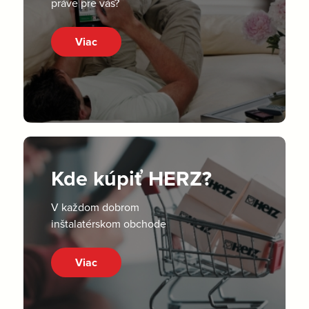
práve pre vás?
Viac
Kde kúpiť HERZ?
V každom dobrom
inštalatérskom obchode
Viac