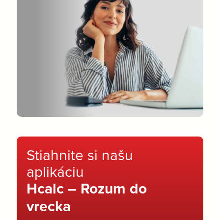
Stiahnite si našu
aplikáciu
Hcalc – Rozum do
vrecka