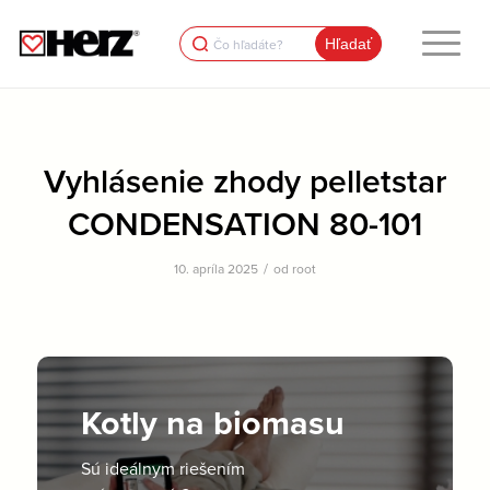
Search
for:
Vyhlásenie zhody pelletstar
CONDENSATION 80-101
/
10. apríla 2025
od
root
Kotly na biomasu
Sú ideálnym riešením