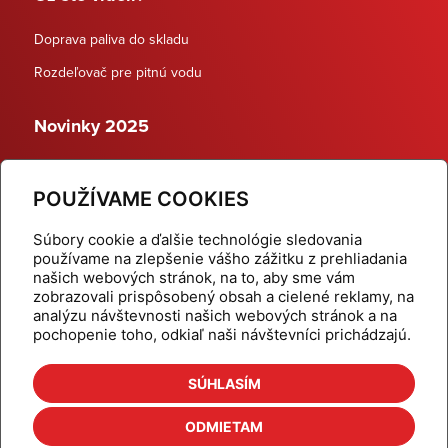
Doprava paliva do skladu
Rozdeľovač pre pitnú vodu
Novinky 2025
Schodiskové rozdeľovače
POUŽÍVAME COOKIES
Dynamické termostatické ventily
Súbory cookie a ďalšie technológie sledovania
používame na zlepšenie vášho zážitku z prehliadania
našich webových stránok, na to, aby sme vám
zobrazovali prispôsobený obsah a cielené reklamy, na
Domov
Produkty
analýzu návštevnosti našich webových stránok a na
pochopenie toho, odkiaľ naši návštevníci prichádzajú.
Aktuality
Odber šikovné tipy
Kalkulačky
Cenníky
SÚHLASÍM
Na stiahnutie
Referencie
ODMIETAM
O nás
Kontakt