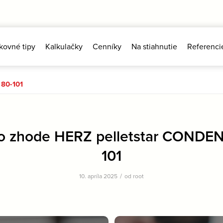
kovné tipy
Kalkulačky
Cenníky
Na stiahnutie
Referenci
 80-101
 o zhode HERZ pelletstar CONDE
101
/
10. apríla 2025
od
root