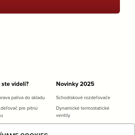
 ste videli?
Novinky 2025
rava paliva do skladu
Schodiskové rozdeľovače
deľovač pre pitnú
Dynamické termostatické
du
ventily