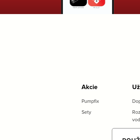
Akcie
Už
Pumpfix
Dop
Sety
Roz
vo