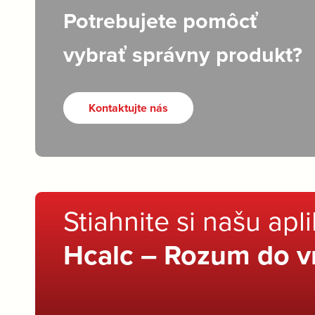
Potrebujete pomôcť
vybrať správny produkt?
Kontaktujte nás
Stiahnite si našu apl
Hcalc – Rozum do v