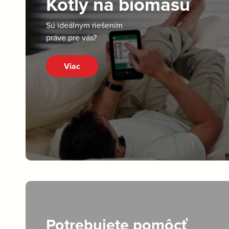
Kotly na biomasu
Sú ideálnym riešením
práve pre vás?
Viac
Potrebujete pomôcť