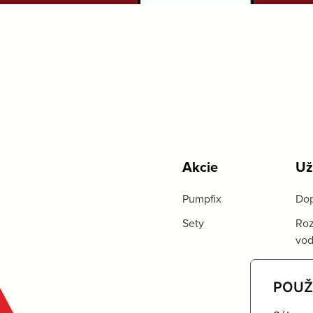
Akcie
Už
Pumpfix
Dop
Sety
Roz
vo
POUŽ