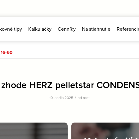
kovné tipy
Kalkulačky
Cenníky
Na stiahnutie
Referenci
 16-60
o zhode HERZ pelletstar CONDEN
/
10. apríla 2025
od
root