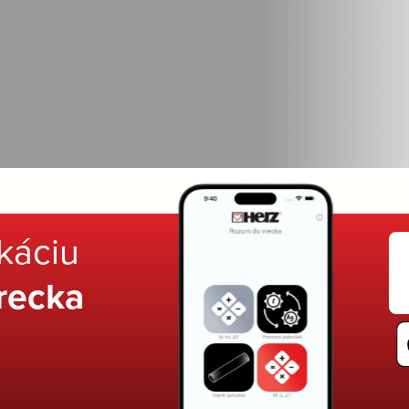
ikáciu
recka