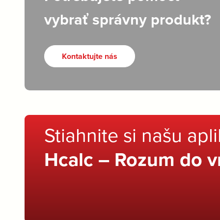
vybrať správny produkt?
Kontaktujte nás
Stiahnite si našu apl
Hcalc – Rozum do v