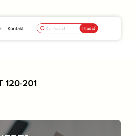
Search
e
Kontakt
for:
T 120-201