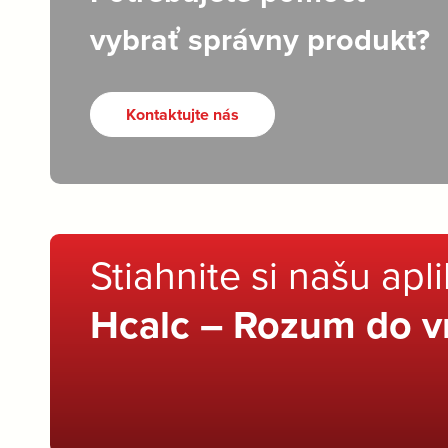
vybrať správny produkt?
Kontaktujte nás
Stiahnite si našu apl
Hcalc – Rozum do v