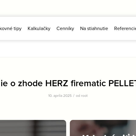
kovné tipy
Kalkulačky
Cenníky
Na stiahnutie
Referenci
ie o zhode HERZ firematic PELLE
/
10. apríla 2025
od
root