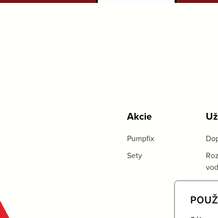
Akcie
Už
Pumpfix
Dop
Sety
Roz
vo
POUŽ