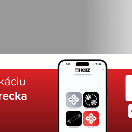
ikáciu
recka