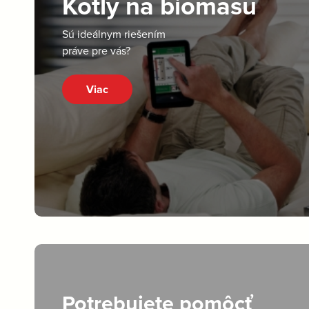
Kotly na biomasu
Sú ideálnym riešením
práve pre vás?
Viac
Potrebujete pomôcť