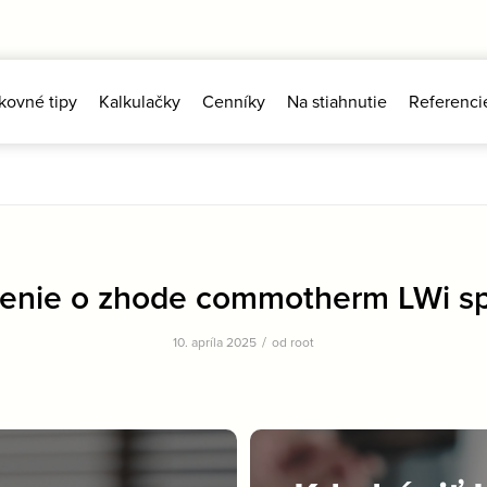
kovné tipy
Kalkulačky
Cenníky
Na stiahnutie
Referenci
enie o zhode commotherm LWi sp
/
10. apríla 2025
od
root