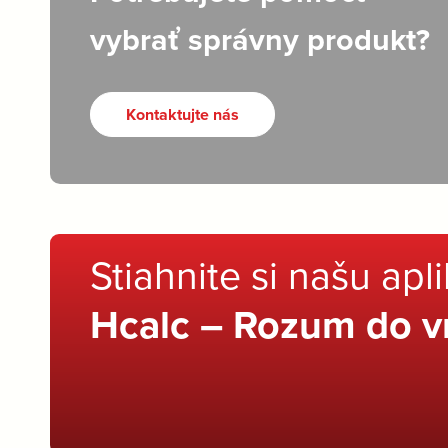
vybrať správny produkt?
Kontaktujte nás
Stiahnite si našu apl
Hcalc – Rozum do v