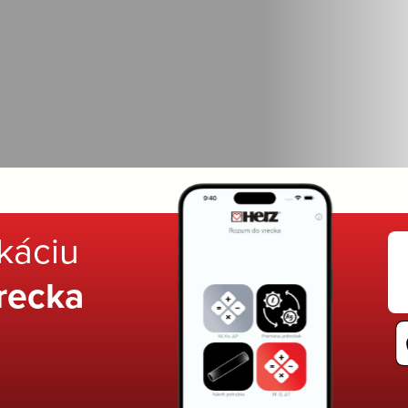
ikáciu
recka