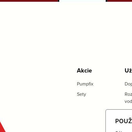
Akcie
Už
Pumpfix
Dop
Sety
Roz
vo
POUŽ