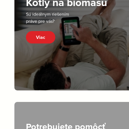
Kotly na biomasu
Sú ideálnym riešením
práve pre vás?
Viac
Potrebujete pomôcť