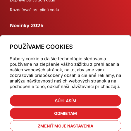
Rozdeľovač pre pitnú vodu
Novinky 2025
Schodiskové rozdeľovače
POUŽÍVAME COOKIES
Dynamické termostatické ventily
Súbory cookie a ďalšie technológie sledovania
používame na zlepšenie vášho zážitku z prehliadania
našich webových stránok, na to, aby sme vám
zobrazovali prispôsobený obsah a cielené reklamy, na
Domov
Produkty
analýzu návštevnosti našich webových stránok a na
pochopenie toho, odkiaľ naši návštevníci prichádzajú.
Aktuality
Odber šikovné tipy
Kalkulačky
Cenníky
SÚHLASÍM
Na stiahnutie
Referencie
ODMIETAM
O nás
Kontakt
ZMENIŤ MOJE NASTAVENIA
Nastavenie cookies