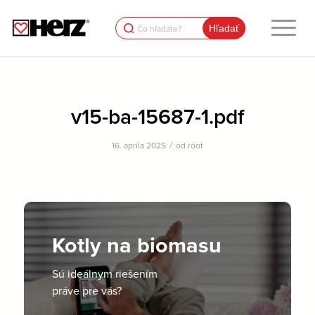
Search
for:
v15-ba-15687-1.pdf
/
16. apríla 2025
od
root
Kotly na biomasu
Sú ideálnym riešením
práve pre vás?