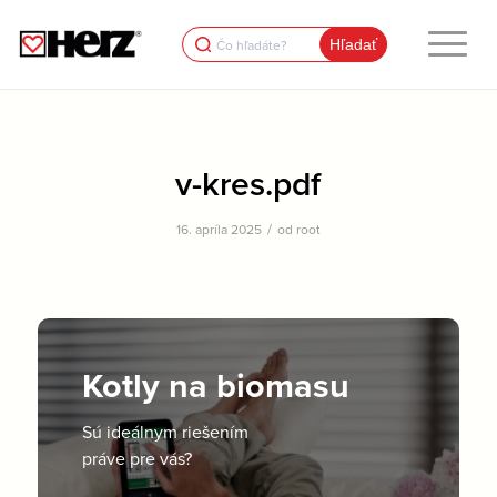
Search
for:
v-kres.pdf
/
16. apríla 2025
od
root
Kotly na biomasu
Sú ideálnym riešením
práve pre vás?