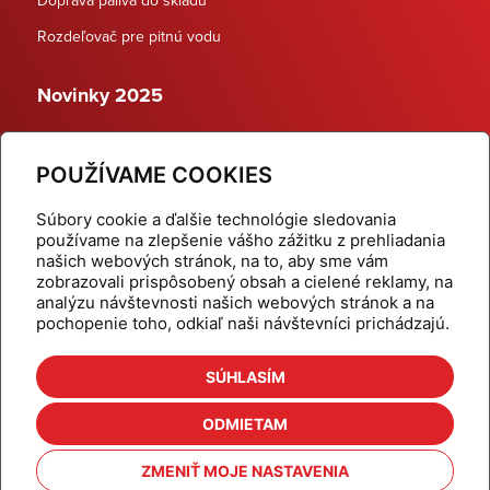
Rozdeľovač pre pitnú vodu
Novinky 2025
Schodiskové rozdeľovače
POUŽÍVAME COOKIES
Dynamické termostatické ventily
Súbory cookie a ďalšie technológie sledovania
používame na zlepšenie vášho zážitku z prehliadania
našich webových stránok, na to, aby sme vám
zobrazovali prispôsobený obsah a cielené reklamy, na
Domov
Produkty
analýzu návštevnosti našich webových stránok a na
pochopenie toho, odkiaľ naši návštevníci prichádzajú.
Aktuality
Odber šikovné tipy
Kalkulačky
Cenníky
SÚHLASÍM
Na stiahnutie
Referencie
ODMIETAM
O nás
Kontakt
ZMENIŤ MOJE NASTAVENIA
Nastavenie cookies