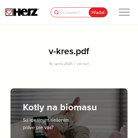
Search
for:
v-kres.pdf
/
16. apríla 2025
od
root
Kotly na biomasu
Sú ideálnym riešením
práve pre vás?