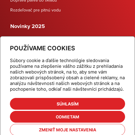
Rozdeľovač pre pitnú vodu
Novinky 2025
Schodiskové rozdeľovače
POUŽÍVAME COOKIES
Dynamické termostatické ventily
Súbory cookie a ďalšie technológie sledovania
používame na zlepšenie vášho zážitku z prehliadania
našich webových stránok, na to, aby sme vám
zobrazovali prispôsobený obsah a cielené reklamy, na
Domov
Produkty
analýzu návštevnosti našich webových stránok a na
pochopenie toho, odkiaľ naši návštevníci prichádzajú.
Aktuality
Odber šikovné tipy
Kalkulačky
Cenníky
SÚHLASÍM
Na stiahnutie
Referencie
ODMIETAM
O nás
Kontakt
ZMENIŤ MOJE NASTAVENIA
Nastavenie cookies