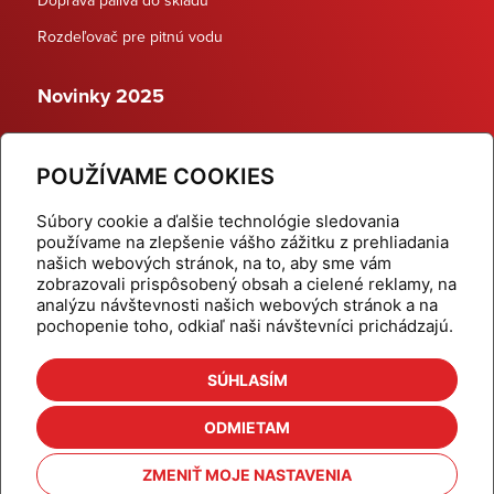
Rozdeľovač pre pitnú vodu
Novinky 2025
Schodiskové rozdeľovače
POUŽÍVAME COOKIES
Dynamické termostatické ventily
Súbory cookie a ďalšie technológie sledovania
používame na zlepšenie vášho zážitku z prehliadania
našich webových stránok, na to, aby sme vám
zobrazovali prispôsobený obsah a cielené reklamy, na
Domov
Produkty
analýzu návštevnosti našich webových stránok a na
pochopenie toho, odkiaľ naši návštevníci prichádzajú.
Aktuality
Odber šikovné tipy
Kalkulačky
Cenníky
SÚHLASÍM
Na stiahnutie
Referencie
ODMIETAM
O nás
Kontakt
ZMENIŤ MOJE NASTAVENIA
Nastavenie cookies