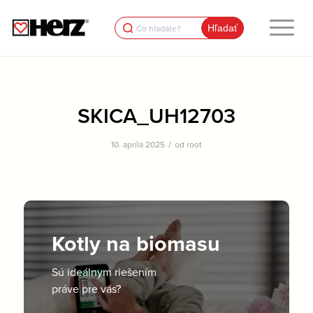
Search
for:
SKICA_UH12703
/
10. apríla 2025
od
root
Kotly na biomasu
Sú ideálnym riešením
práve pre vás?