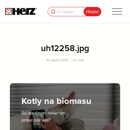
Search
for:
uh12258.jpg
/
10. apríla 2025
od
root
Kotly na biomasu
Sú ideálnym riešením
práve pre vás?