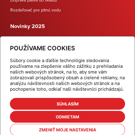
Rozdeľovač pre pitnú vodu
Novinky 2025
Schodiskové rozdeľovače
POUŽÍVAME COOKIES
Dynamické termostatické ventily
Súbory cookie a ďalšie technológie sledovania
používame na zlepšenie vášho zážitku z prehliadania
našich webových stránok, na to, aby sme vám
zobrazovali prispôsobený obsah a cielené reklamy, na
Domov
Produkty
analýzu návštevnosti našich webových stránok a na
pochopenie toho, odkiaľ naši návštevníci prichádzajú.
Aktuality
Odber šikovné tipy
Kalkulačky
Cenníky
SÚHLASÍM
Na stiahnutie
Referencie
ODMIETAM
O nás
Kontakt
ZMENIŤ MOJE NASTAVENIA
Nastavenie cookies