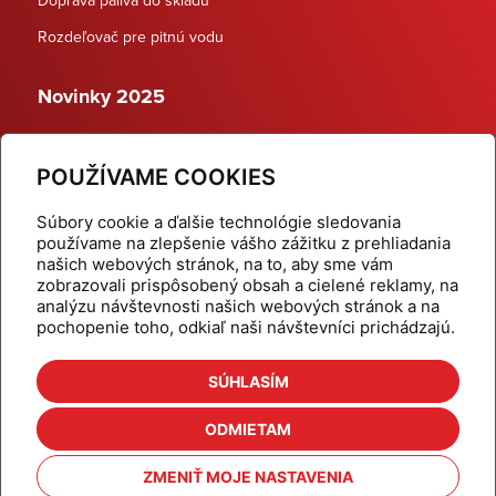
Rozdeľovač pre pitnú vodu
Novinky 2025
Schodiskové rozdeľovače
POUŽÍVAME COOKIES
Dynamické termostatické ventily
Súbory cookie a ďalšie technológie sledovania
používame na zlepšenie vášho zážitku z prehliadania
našich webových stránok, na to, aby sme vám
zobrazovali prispôsobený obsah a cielené reklamy, na
Domov
Produkty
analýzu návštevnosti našich webových stránok a na
pochopenie toho, odkiaľ naši návštevníci prichádzajú.
Aktuality
Odber šikovné tipy
Kalkulačky
Cenníky
SÚHLASÍM
Na stiahnutie
Referencie
ODMIETAM
O nás
Kontakt
ZMENIŤ MOJE NASTAVENIA
Nastavenie cookies