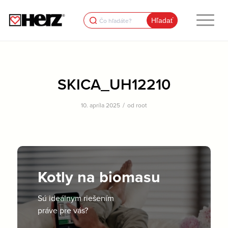
Search
for:
SKICA_UH12210
/
10. apríla 2025
od
root
Kotly na biomasu
Sú ideálnym riešením
práve pre vás?