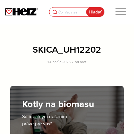
Search
for:
SKICA_UH12202
/
10. apríla 2025
od
root
Kotly na biomasu
Sú ideálnym riešením
práve pre vás?