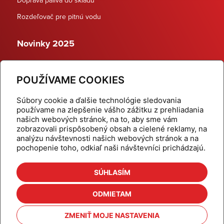
Rozdeľovač pre pitnú vodu
Novinky 2025
Schodiskové rozdeľovače
POUŽÍVAME COOKIES
Dynamické termostatické ventily
Súbory cookie a ďalšie technológie sledovania
používame na zlepšenie vášho zážitku z prehliadania
našich webových stránok, na to, aby sme vám
zobrazovali prispôsobený obsah a cielené reklamy, na
Domov
Produkty
analýzu návštevnosti našich webových stránok a na
pochopenie toho, odkiaľ naši návštevníci prichádzajú.
Aktuality
Odber šikovné tipy
Kalkulačky
Cenníky
SÚHLASÍM
Na stiahnutie
Referencie
ODMIETAM
O nás
Kontakt
ZMENIŤ MOJE NASTAVENIA
Nastavenie cookies