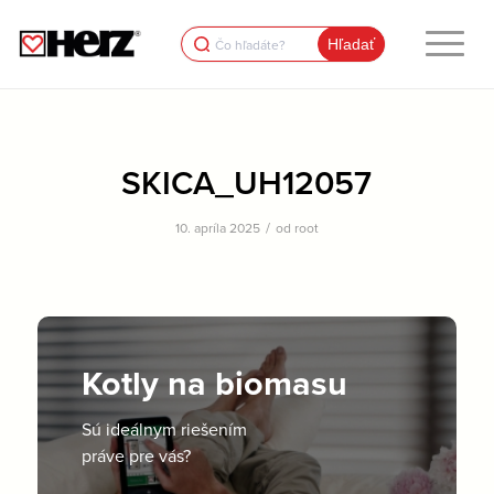
Search
for:
SKICA_UH12057
/
10. apríla 2025
od
root
Kotly na biomasu
Sú ideálnym riešením
práve pre vás?