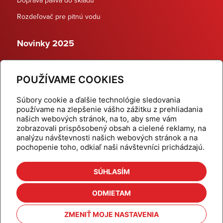
Rozdeľovač pre pitnú vodu
Novinky 2025
Schodiskové rozdeľovače
POUŽÍVAME COOKIES
Dynamické termostatické ventily
Súbory cookie a ďalšie technológie sledovania
používame na zlepšenie vášho zážitku z prehliadania
našich webových stránok, na to, aby sme vám
zobrazovali prispôsobený obsah a cielené reklamy, na
Domov
Produkty
analýzu návštevnosti našich webových stránok a na
pochopenie toho, odkiaľ naši návštevníci prichádzajú.
Aktuality
Odber šikovné tipy
Kalkulačky
Cenníky
SÚHLASÍM
Na stiahnutie
Referencie
ODMIETAM
O nás
Kontakt
ZMENIŤ MOJE NASTAVENIA
Nastavenie cookies