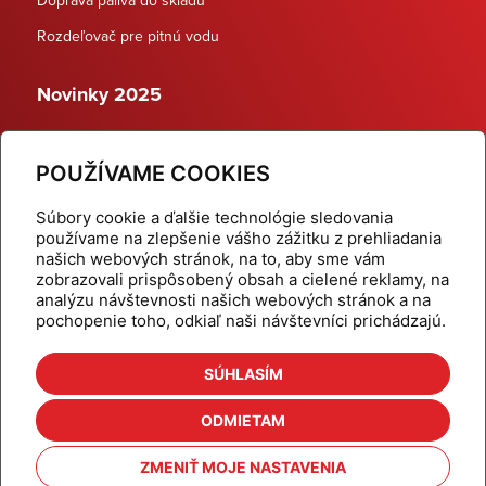
Rozdeľovač pre pitnú vodu
Novinky 2025
Schodiskové rozdeľovače
POUŽÍVAME COOKIES
Dynamické termostatické ventily
Súbory cookie a ďalšie technológie sledovania
používame na zlepšenie vášho zážitku z prehliadania
našich webových stránok, na to, aby sme vám
zobrazovali prispôsobený obsah a cielené reklamy, na
Domov
Produkty
analýzu návštevnosti našich webových stránok a na
pochopenie toho, odkiaľ naši návštevníci prichádzajú.
Aktuality
Odber šikovné tipy
Kalkulačky
Cenníky
SÚHLASÍM
Na stiahnutie
Referencie
ODMIETAM
O nás
Kontakt
ZMENIŤ MOJE NASTAVENIA
Nastavenie cookies