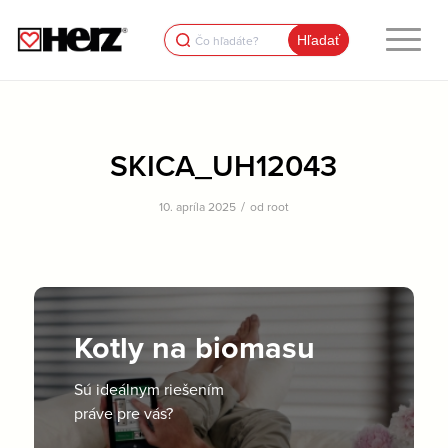
Search
for:
SKICA_UH12043
/
10. apríla 2025
od
root
Kotly na biomasu
Sú ideálnym riešením
práve pre vás?