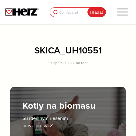
Search
for:
SKICA_UH10551
/
10. apríla 2025
od
root
Kotly na biomasu
Sú ideálnym riešením
práve pre vás?