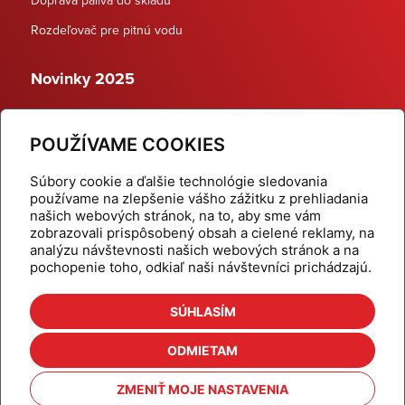
Rozdeľovač pre pitnú vodu
Novinky 2025
Schodiskové rozdeľovače
POUŽÍVAME COOKIES
Dynamické termostatické ventily
Súbory cookie a ďalšie technológie sledovania
používame na zlepšenie vášho zážitku z prehliadania
našich webových stránok, na to, aby sme vám
zobrazovali prispôsobený obsah a cielené reklamy, na
Domov
Produkty
analýzu návštevnosti našich webových stránok a na
pochopenie toho, odkiaľ naši návštevníci prichádzajú.
Aktuality
Odber šikovné tipy
Kalkulačky
Cenníky
SÚHLASÍM
Na stiahnutie
Referencie
ODMIETAM
O nás
Kontakt
ZMENIŤ MOJE NASTAVENIA
Nastavenie cookies